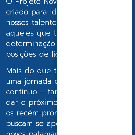
O Projeto Novos Líderes (PNL) foi
criado para identificar e preparar
nossos talentos, impulsionando
aqueles que têm o desejo e a
determinação de assumir
posições de liderança.
Mais do que treinar, o PNL é
uma jornada de desenvolvimento
contínuo – tanto para quem quer
dar o próximo passo quanto para
os recém-promovidos que
buscam se aperfeiçoar e alcançar
novos patamares.