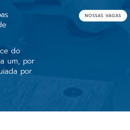
oas
NOSSAS VAGAS
de
sce do
da um, por
uiada por