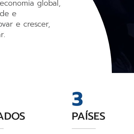
economia global,
ade e
ovar e crescer,
r.
3
ADOS
PAÍSES