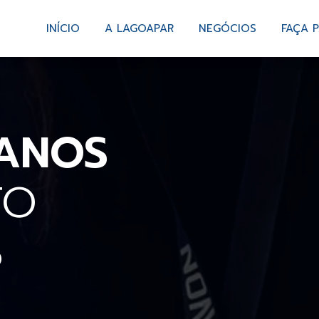
INÍCIO
A LAGOAPAR
NEGÓCIOS
FAÇA 
ANOS
TO
S