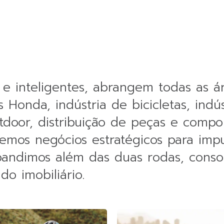
as e inteligentes, abrangem todas as
s Honda, indústria de bicicletas, indú
utdoor, distribuição de peças e com
vemos negócios estratégicos para impu
xpandimos além das duas rodas, cons
o imobiliário.