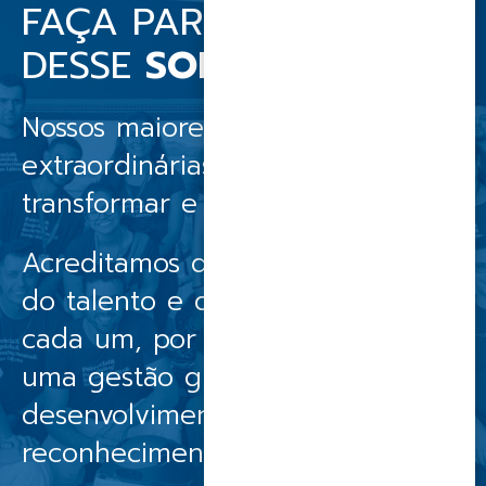
FAÇA PARTE
DESSE
SONHO
Nossos maiores ativos são pessoas
extraordinárias, com o desejo de
transformar e realizar sonhos.
Acreditamos que o sucesso nasce
do talento e do diferencial de
cada um, por isso, oferecemos
uma gestão guiada por valores,
desenvolvimento e
reconhecimento.