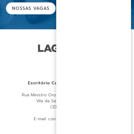
NOSSAS VAGAS
Escritório Coorporativo LAGOApar
Rua Ministro Orozimbo Nonato, 102 – Loja 13
Vila da Serra – Nova Lima | MG
CEP 34.006-053
E-mail:
contato@lagoapar.com.br