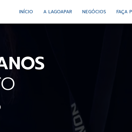
INÍCIO
A LAGOAPAR
NEGÓCIOS
FAÇA 
ANOS
TO
S