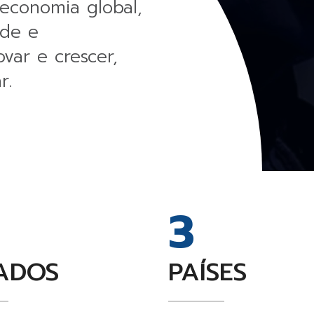
economia global,
ade e
ovar e crescer,
r.
3
ADOS
PAÍSES