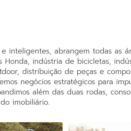
as e inteligentes, abrangem todas as
s Honda, indústria de bicicletas, indú
utdoor, distribuição de peças e com
vemos negócios estratégicos para impu
xpandimos além das duas rodas, cons
o imobiliário.