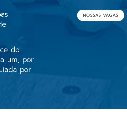
oas
NOSSAS VAGAS
de
sce do
da um, por
uiada por