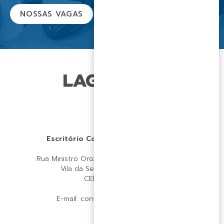
NOSSAS VAGAS
Escritório Coorporativo LAGOApar
Rua Ministro Orozimbo Nonato, 102 – Loja 13
Vila da Serra – Nova Lima | MG
CEP 34.006-053
E-mail:
contato@lagoapar.com.br