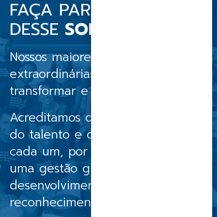
FAÇA PARTE
DESSE
SONHO
Nossos maiores ativos são pessoas
extraordinárias, com o desejo de
transformar e realizar sonhos.
Acreditamos que o sucesso nasce
do talento e do diferencial de
cada um, por isso, oferecemos
uma gestão guiada por valores,
desenvolvimento e
reconhecimento.